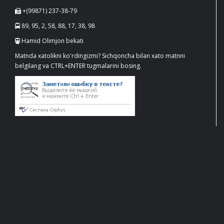
+(99871) 237-38-79
89, 95, 2, 58, 88, 17, 38, 98
Hamid Olimjon bekati
Matnda xatolikni ko'rdingizmi? Sichqoncha bilan xato matnni
belgilang va CTRL+ENTER tugmalarini bosing.