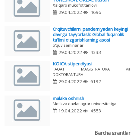
Xalqaro mukofot tanlovi
29.04.2022
4696
O‘qituvchilarni pandemiyadan keyingi
davrga tayyorlash: Global fuqarolik
ta’limi o‘zgarishlarning asosi
o‘quv seminarlar
29.04.2022
4333
KOICA stipendiyasi
FAQAT MAGISTRATURA va
DOKTORANTURA
29.04.2022
6137
malaka oshirish
Moskva davlat agrar universitetiga
19.04.2022
4553
Barcha grantlar