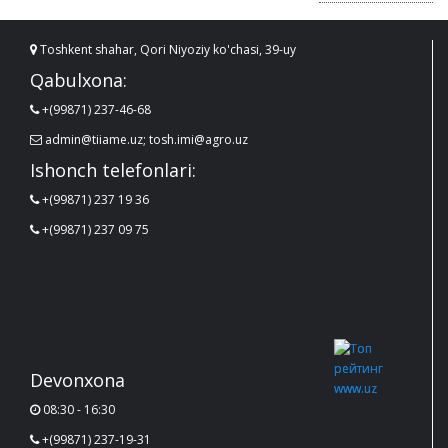
Toshkent shahar, Qori Niyoziy ko'chasi, 39-uy
Qabulxona:
+(99871) 237-46-68
admin@tiiame.uz; tosh.imi@agro.uz
Ishonch telefonlari:
+(99871) 237 19 36
+(99871) 237 09 75
Devonxona
08:30 - 16:30
+(99871) 237-19-31