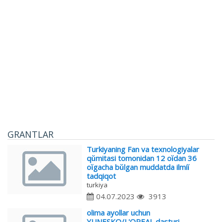
GRANTLAR
Turkiyaning Fan va texnologiyalar
qŭmitasi tomonidan 12 oĭdan 36
oĭgacha bŭlgan muddatda ilmiĭ
tadqiqot
turkiya
04.07.2023
3913
olima ayollar uchun
YUNESKO/L'OREAL dasturi