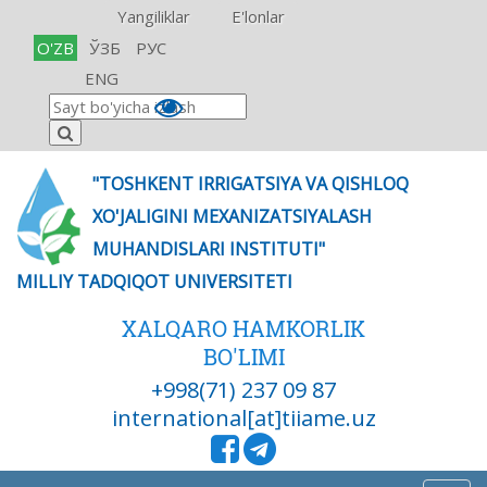
Yangiliklar
E'lonlar
O'ZB
ЎЗБ
РУС
ENG
"TOSHKENT IRRIGATSIYA VA QISHLOQ
XO'JALIGINI MEXANIZATSIYALASH
MUHANDISLARI INSTITUTI"
MILLIY TADQIQOT UNIVERSITETI
XALQARO HAMKORLIK
BO'LIMI
+998(71) 237 09 87
international[at]tiiame.uz