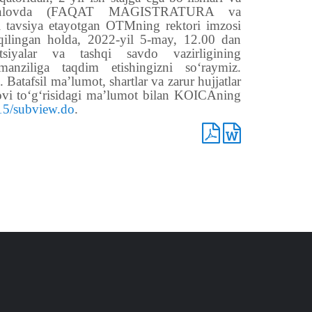
u tanlovda (FAQAT MAGISTRATURA va
 tavsiya etayotgan OTMning rektori imzosi
a qilingan holda, 2022-yil 5-may, 12.00 dan
tsiyalar va tashqi savdo vazirligining
nziliga taqdim etishingizni so‘raymiz.
atafsil ma’lumot, shartlar va zarur hujjatlar
ovi to‘g‘risidagi ma’lumot bilan KOICAning
815/subview.do
.