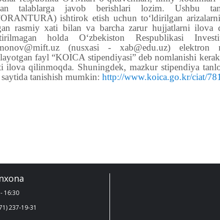
an talablarga javob berishlari lozim. Ushb
ANTURA) ishtirok etish uchun to‘ldirilgan arizalarni
gan rasmiy xati bilan va barcha zarur hujjatlarni ilov
ktirilmagan holda O‘zbekiston Respublikasi Investi
hmonov@mift.uz (nusxasi - xab@edu.uz) elektron ma
layotgan fayl “KOICA stipendiyasi” deb nomlanishi kerak. B
ti ilova qilinmoqda.
Shuningdek, mazkur stipendiya tanl
 saytida tanishish mumkin:
http://www.koica.go.kr/ciat/7
nxona
- 16:30
71) 237-19-31