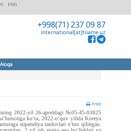
УС
ENG
+998(71) 237 09 87
international[at]tiiame.uz
Aloqa
Print
ligining 2022-yil 26-apreldagi №05-45-03825
a’lumotiga ko‘ra, 2022-o‘quv yilida Koreya
nturaga stipendiya tanlovlari e’lon qilingan.
toridan, 2 yil ish stajga ega bo‘lishlari va