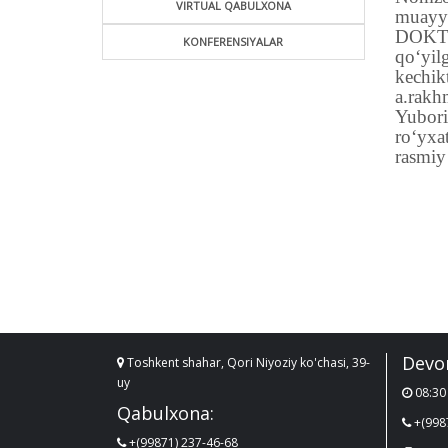
VIRTUAL QABULXONA
muayy
DOKTOR
KONFERENSIYALAR
qo‘yil
kechi
a.rak
Yubori
ro‘yxa
rasmiy
Devo
Toshkent shahar, Qori Niyoziy ko'chasi, 39-
uy
08:30 
Qabulxona:
+(998
+(99871) 237-46-68