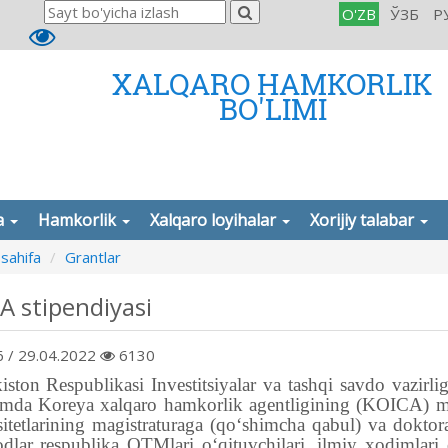
O'ZB
ЎЗБ
Р
XALQARO HAMKORLIK
BO'LIMI
a
Hamkorlik
Xalqaro loyihalar
Xorijiy talabar
sahifa
Grantlar
A stipendiyasi
 / 29.04.2022
6130
iston Respublikasi Investitsiyalar va tashqi savdo vazir
amda Koreya xalqaro hamkorlik agentligining (KOICA) m
sitetlarining magistraturaga (qo‘shimcha qabul) va doktora
lar respublika OTMlari o‘qituvchilari, ilmiy xodimlari qa