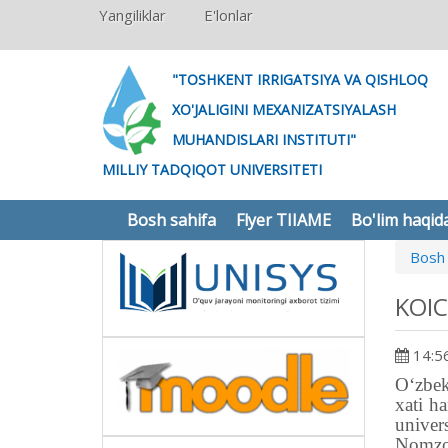
Yangiliklar
E'lonlar
"TOSHKENT IRRIGATSIYA VA QISHLOQ
XO'JALIGINI MEXANIZATSIYALASH
MUHANDISLARI INSTITUTI"
MILLIY TADQIQOT UNIVERSITETI
Bosh sahifa
Flyer TIIAME
Bo'lim haqid
Bosh 
KOIC
14:56
O‘zbek
xati h
univer
Nomzod