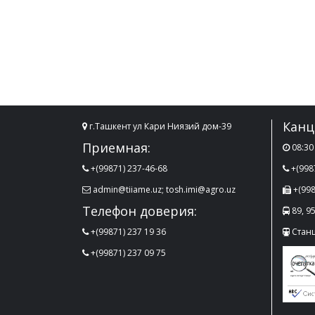
Канц
г.Ташкент ул Кари Ниязий дом-39
Приемная:
08:30 
+(99871) 237-46-68
+(998
admin@tiiame.uz; tosh.imi@agro.uz
+(998
Телефон доверия:
89, 95
+(99871) 237 19 36
Стан
+(99871) 237 09 75