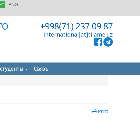
УС
ENG
ГО
+998(71) 237 09 87
international[at]tiiame.uz
 студенты
Связъ
Print