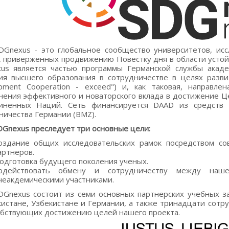
DGnexus - это глобальное сообщество университетов, ис
, приверженных продвижению Повестку дня в области устойч
us является частью программы Германской службы акад
ия высшего образования в сотрудничестве в целях развития
pment Cooperation - exceed") и, как таковая, направле
чения эффективного и новаторского вклада в достижение Ц
иненных Наций. Сеть финансируется DAAD из средств Ф
ничества Германии (BMZ).
DGnexus преследует три основные цели:
оздание общих исследовательских рамок посредством со
артнеров.
одготовка будущего поколения ученых.
одействовать обмену и сотрудничеству между на
неакдемическими участниками.
DGnexus состоит из семи основных партнерских учебных з
истане, Узбекистане и Германии, а также тринадцати со
обствующих достижению целей нашего проекта.