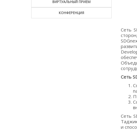
ВИРТУАЛЬНЫЙ ПРИЕМ
КОНФЕРЕНЦИЯ
Сеть S
сторон
SDGnex
развит
Develo
обеспе
Объед
сотруд
Сеть S
С
п
П
С
в
Сеть S
Таджик
и спос