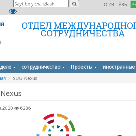
O'ZB
ЎЗБ
Р
ОТДЕЛ МЕЖДУНАРОДНО
ИЙ
СОТРУДНИЧЕСТВА
И
зделе
сотрудничество
Проекты
иностранные
ная
SDG-Nexus
-Nexus
8.2020
6286