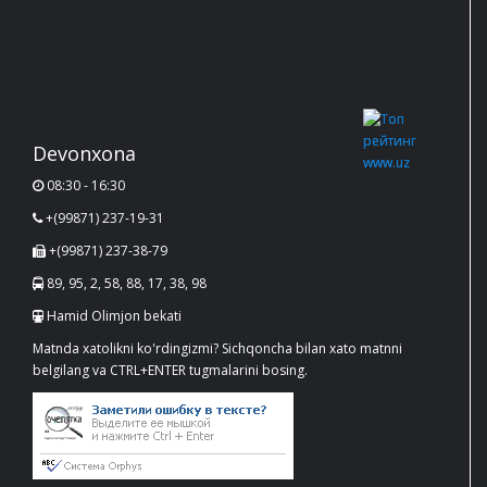
Devonxona
08:30 - 16:30
+(99871) 237-19-31
+(99871) 237-38-79
89, 95, 2, 58, 88, 17, 38, 98
Hamid Olimjon bekati
Matnda xatolikni ko'rdingizmi? Sichqoncha bilan xato matnni
belgilang va CTRL+ENTER tugmalarini bosing.