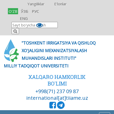
Yangiliklar
E'lonlar
O'ZB
ЎЗБ
РУС
ENG
"TOSHKENT IRRIGATSIYA VA QISHLOQ
XO'JALIGINI MEXANIZATSIYALASH
MUHANDISLARI INSTITUTI"
MILLIY TADQIQOT UNIVERSITETI
XALQARO HAMKORLIK
BO'LIMI
+998(71) 237 09 87
international[at]tiiame.uz