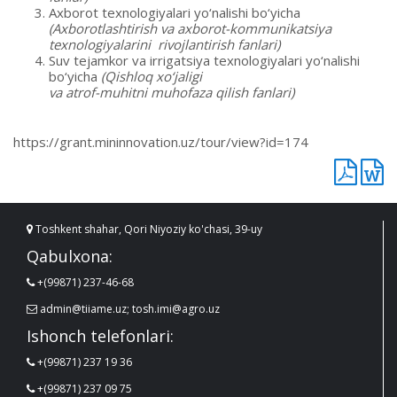
Axborot texnologiyalari yo‘nalishi bo‘yicha
(Axborotlashtirish va axborot-kommunikatsiya
texnologiyalarini rivojlantirish fanlari)
Suv tejamkor va irrigatsiya texnologiyalari yo‘nalishi
bo‘yicha
(Qishloq xo‘jaligi
va atrof-muhitni muhofaza qilish fanlari)
https://grant.mininnovation.uz/tour/view?id=174
Toshkent shahar, Qori Niyoziy ko'chasi, 39-uy
Qabulxona:
+(99871) 237-46-68
admin@tiiame.uz; tosh.imi@agro.uz
Ishonch telefonlari:
+(99871) 237 19 36
+(99871) 237 09 75