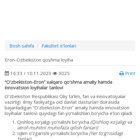
Bosh sahifa
Fakultet e'lonlari
Eron-Ozbekiston qoshma loyiha
16:33 / 10.11.2023
3025
Print
“O‘zbekiston-Eron” xalqaro qo‘shma amaliy hamda
innovatsion loyihalar tanlovi
O‘zbekiston Respublikasi Oliy ta’lim, fan va innovatsiyalar
vazirligi ilmiy faoliyatga oid davlat dasturlari doirasida
bajariladigan “O‘zbekiston-Eron” amaliy hamda innovatsion
loyihalar tanlovi quyidagi fan yo‘nalishlari bo‘yicha e’lon qiladi:
Qishloq xo‘jaligi yo‘nalishi bo‘yicha
(Qishloq xo‘jaligi va
atrof-muhitni muhofaza qilish fanlari)
Iqlim o‘zgarishi yo‘nalishi bo‘yicha
(Yer to‘g‘risidagi
fanlar)