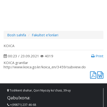
Bosh sahifa
Fakultet e'lonlari
KOICA
00:23 / 23.09.2021
4019
Print
KOICA grantlar
http://www.koica.go.kr/koica_en/3459/subview.do
Toshkent shahar, Qori Niyoziy ko'chasi, 39-uy
Qabulxona:
+(99871) 237-46-68