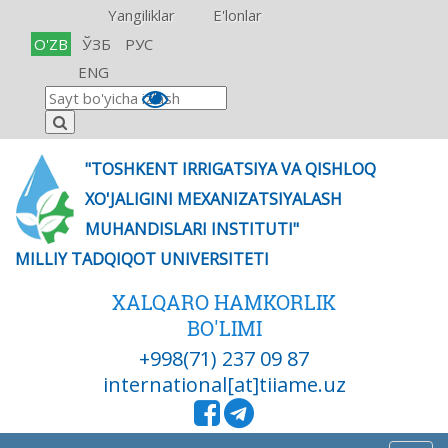
Yangiliklar
E'lonlar
O'ZB
ЎЗБ
РУС
ENG
"TOSHKENT IRRIGATSIYA VA QISHLOQ
XO'JALIGINI MEXANIZATSIYALASH
MUHANDISLARI INSTITUTI"
MILLIY TADQIQOT UNIVERSITETI
XALQARO HAMKORLIK
BO'LIMI
+998(71) 237 09 87
international[at]tiiame.uz