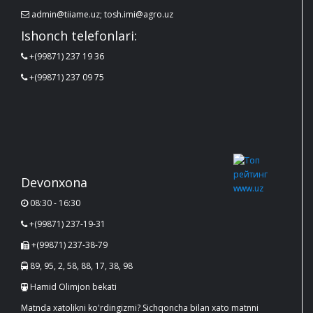
admin@tiiame.uz; tosh.imi@agro.uz
Ishonch telefonlari:
+(99871) 237 19 36
+(99871) 237 09 75
Devonxona
08:30 - 16:30
+(99871) 237-19-31
+(99871) 237-38-79
89, 95, 2, 58, 88, 17, 38, 98
Hamid Olimjon bekati
Matnda xatolikni ko'rdingizmi? Sichqoncha bilan xato matnni