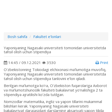
Bosh sahifa
Fakultet e'lonlari
Yaponiyaning Nagasaki universiteti tomonidan universitetda
tahsil olish uchun stipendiya
14:45 / 09.12.2021
3530
Print
O‘zbekistonning Tokiodagi elchixonasi ma’lumotiga muvofiq,
Yaponiyaning Nagasaki universiteti tomonidan universitetda
tahsil olish uchun stipendiya tanlovini e’lon qiladi.
Berilgan ma’lumotga ko‘ra, O‘zbekiston fuqarolariga Axborot
va ma’lumotshunoslik fakulteti bakalavriat yo‘nalishiga 2 ta
stipendiya ajratilishi ko‘zda tutilgan.
Nomzodlar matematika, ingliz va yapon tillarini mukammal
bilishlari kerak. Yaponiyaning Nagasaki universiteti
bakalavriyat darajasidagi darslarning aksariyati yapon tilida