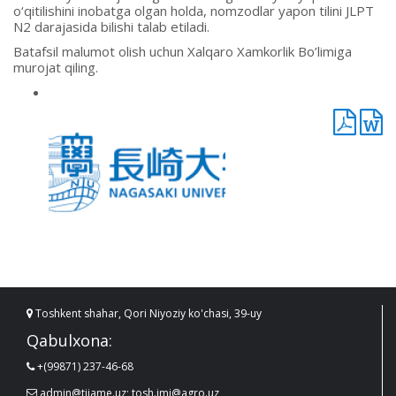
o‘qitilishini inobatga olgan holda, nomzodlar yapon tilini JLPT
N2 darajasida bilishi talab etiladi.
Batafsil malumot olish uchun Xalqaro Xamkorlik Bo’limiga
murojat qiling.
Toshkent shahar, Qori Niyoziy ko'chasi, 39-uy
Qabulxona:
+(99871) 237-46-68
admin@tiiame.uz; tosh.imi@agro.uz