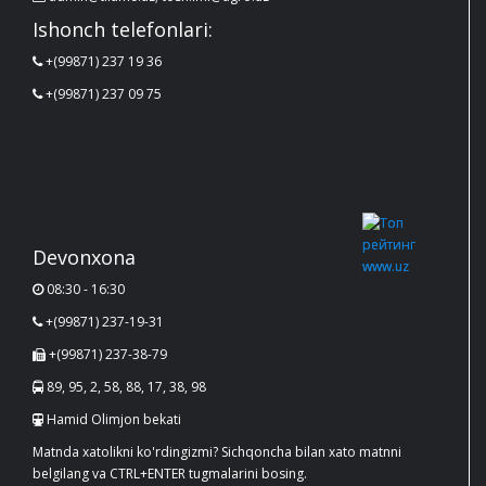
Ishonch telefonlari:
+(99871) 237 19 36
+(99871) 237 09 75
Devonxona
08:30 - 16:30
+(99871) 237-19-31
+(99871) 237-38-79
89, 95, 2, 58, 88, 17, 38, 98
Hamid Olimjon bekati
Matnda xatolikni ko'rdingizmi? Sichqoncha bilan xato matnni
belgilang va CTRL+ENTER tugmalarini bosing.