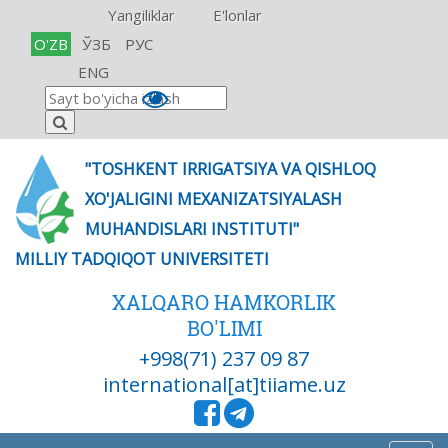
Yangiliklar
E'lonlar
O'ZB
ЎЗБ
РУС
ENG
"TOSHKENT IRRIGATSIYA VA QISHLOQ
XO'JALIGINI MEXANIZATSIYALASH
MUHANDISLARI INSTITUTI"
MILLIY TADQIQOT UNIVERSITETI
XALQARO HAMKORLIK
BO'LIMI
+998(71) 237 09 87
international[at]tiiame.uz