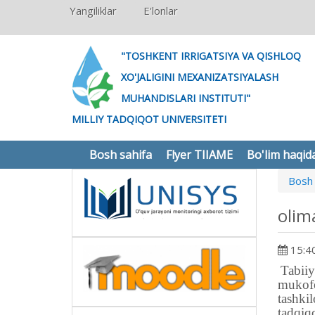
Yangiliklar
E'lonlar
"TOSHKENT IRRIGATSIYA VA QISHLOQ
XO'JALIGINI MEXANIZATSIYALASH
MUHANDISLARI INSTITUTI"
MILLIY TADQIQOT UNIVERSITETI
Bosh sahifa
Flyer TIIAME
Bo'lim haqid
Bosh 
olim
15:40
Tabiiy
mukofo
tashki
tadqiq