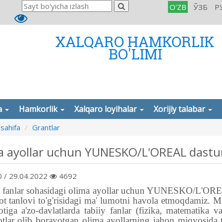
O'ZB
ЎЗБ
Р
XALQARO HAMKORLIK
BO'LIMI
a
Hamkorlik
Xalqaro loyihalar
Xorijiy talabar
sahifa
Grantlar
a ayollar uchun YUNESKO/L'OREAL dastu
 / 29.04.2022
4692
 fanlar sohasidagi olima ayollar
uchun
YUNESKO/L'OREAL d
t tanlovi to'g'risidagi mа' lumotni havola etmoqdamiz
lotiga a'zo-davlatlarda tabiiy fanlar (fizika, matematika
otlar olib borayotgan olima ayollarning jahon miqyosida t