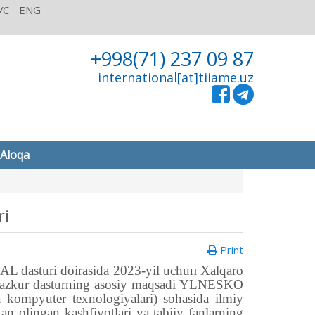
УС
ENG
+998(71) 237 09 87
international[at]tiiame.uz
Aloqa
ri
Print
asturi doirasida 2023-yil uсhuп Xalqaro
. Маzkur dasturning asosiy maqsadi YLNESKO
 va kompyuter texnologiyalari) sohasida ilmiy
an olingan kashfiyotlari va tabiiy fanlarning