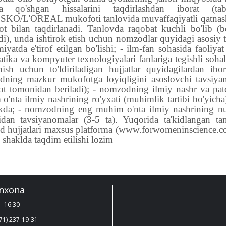
iga qo'shgan hissalarini taqdirlashdan iborat (ta
O/L'OREAL mukofoti tanlovida muvaffaqiyatli qatnash
t bilan taqdirlanadi. Tanlovda raqobat kuchli bo'lib 
adi), unda ishtirok etish uchun nomzodlar quyidagi asosiy t
yatda e'tirof etilgan bo'lishi; - ilm-fan sohasida faoliyat 
tika va kompyuter texnologiyalari fanlariga tegishli sohala
hish uchun to'ldiriladigan hujjatlar quyidagilardan ibo
ning mazkur mukofotga loyiqligini asoslovchi tavsiyan
lot tomonidan beriladi); - nomzodning ilmiy nashr va pate
'nta ilmiy nashrining ro'yxati (muhimlik tartibi bo'yicha),
ikda; - nomzodning eng muhim o'nta ilmiy nashrining nus
dan tavsiyanomalar (3-5 ta). Yuqorida ta'kidlangan tan
 hujjatlari maxsus platforma (www.forwomeninscience.co
 shaklda taqdim etilishi lozim
nxona
- 16:30
71) 237-19-31