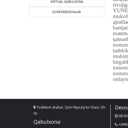
VIRTUAL QABULXONA
rivoj
YUNESK
KONFERENSIYALAR
mukofo
ajratil
hamjami
matema
qatnas
nomzod
tashki
muhim o
birgal
tomoni
nomzod
onlayn
Devo
Toshkent shahar, Qori Niyoziy ko'chasi, 39-
uy
08:30 
Qabulxona:
+(998