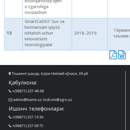
boshqarishda iqlim
o‘zgarishiga
moslashish
SmartCaDEF: Suv va
biomassani qayta
Герман
13
ishlatish uchun
2018-2019
таълим 
innovatsion
texnologiyalar
Тошкент шаҳар, Қори Ниёзий кўчаси, 39-уй
Қабулхона:
+(99871) 237-46-68
admin@tiiame.uz; tosh.imi@agro.uz
Ишонч телефонлари:
+(99871) 237 19 36
+(99871) 237 09 75