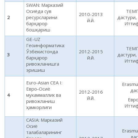
SWAN: Марказий
Осиёда сув
ТЕМ
2010-2013
2
ресурсларини
дастури,
й.й.
барқарор
Итти
бошқариш
GE-UZ
Геоинформатика:
ТЕМ
Ўзбекистонда
2012-2015
3
дастури,
барқарор
й.й.
Итти
ривожланишга
эришиш
Euro-Asian CEA I:
Erasmu
Евро-Осиё
дас
2012-2016
4
мукаммаллик ва
й.й.
Евр
ривожланиш
Итти
ҳамкорлиги
CASIA: Марказий
Осиё
Erasmu
талабаларининг
дас