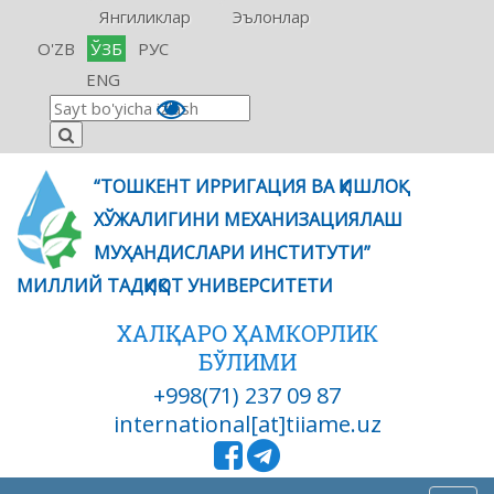
Янгиликлар
Эълонлар
O'ZB
ЎЗБ
РУС
ENG
“ТОШКЕНТ ИРРИГАЦИЯ ВА ҚИШЛОҚ
ХЎЖАЛИГИНИ МЕХАНИЗАЦИЯЛАШ
МУҲАНДИСЛАРИ ИНСТИТУТИ”
МИЛЛИЙ ТАДҚИҚОТ УНИВЕРСИТЕТИ
ХАЛҚАРО ҲАМКОРЛИК
БЎЛИМИ
+998(71) 237 09 87
international[at]tiiame.uz