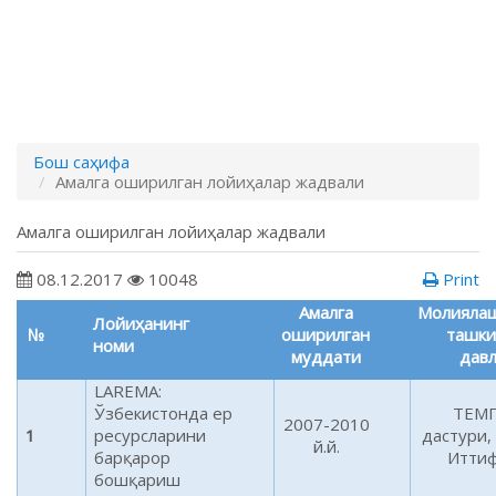
Бош саҳифа
Амалга оширилган лойиҳалар жадвали
Амалга оширилган лойиҳалар жадвали
08.12.2017
10048
Print
Амалга
Молияла
Лойиҳанинг
№
оширилган
ташки
номи
муддати
дав
LAREMA:
Ўзбекистонда ер
ТЕМ
2007-2010
1
ресурсларини
дастури,
й.й.
барқарор
Итти
бошқариш