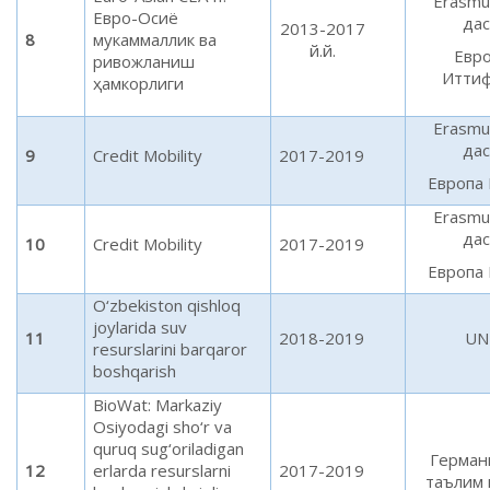
Erasmu
Евро-Осиё
дас
2013-2017
8
мукаммаллик ва
й.й.
Евр
ривожланиш
Итти
ҳамкорлиги
Erasmu
дас
9
Credit Mobility
2017-2019
Европа
Erasmu
дас
10
Credit Mobility
2017-2019
Европа
O‘zbekiston qishloq
joylarida suv
11
2018-2019
UN
resurslarini barqaror
boshqarish
BioWat: Markaziy
Osiyodagi sho‘r va
quruq sug‘oriladigan
Герман
12
erlarda resurslarni
2017-2019
таълим 