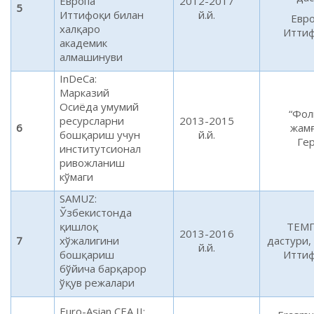
Европа
2012-2017
5
Иттифоқи билан
й.й.
Евр
халқаро
Итти
академик
алмашинуви
InDeCa:
Марказий
Осиёда умумий
“Фол
ресурсларни
2013-2015
6
жамғ
бошқариш учун
й.й.
Ге
институтсионал
ривожланиш
кўмаги
SAMUZ:
Ўзбекистонда
қишлоқ
ТЕМ
2013-2016
7
хўжалигини
дастури,
й.й.
бошқариш
Итти
бўйича барқарор
ўқув режалари
Euro-Asian CEA II: